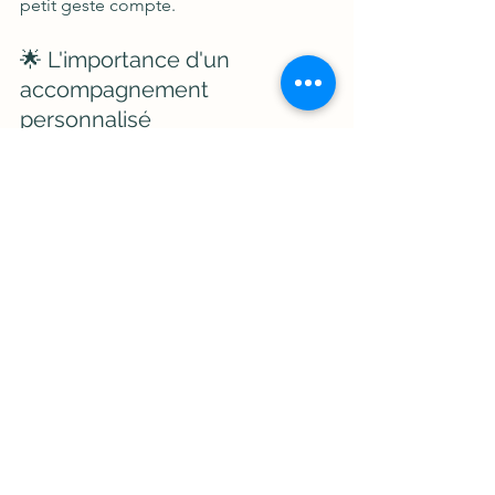
petit geste compte. 
🌟 L'importance d'un 
accompagnement 
personnalisé
Chaque personne est unique. C'est 
pourquoi un accompagnement 
personnalisé est crucial. Que ce soit 
par le biais de massages, de conseils 
en nutrition ou d'autres pratiques 
naturelles, il est important de trouver 
ce qui te convient le mieux. 
🌻 Vers un mieux-être durable
Le chemin vers un mieux-être durable 
est un voyage. Il nécessite patience et 