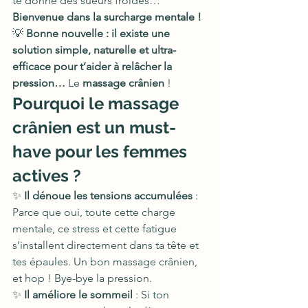
te donne des sueurs froides… 
Bienvenue dans la surcharge mentale !
💡 
Bonne nouvelle : il existe une 
solution simple, naturelle et ultra-
efficace pour t’aider à relâcher la 
pression…
 Le 
massage crânien
 !
Pourquoi le massage 
crânien est un must-
have pour les femmes 
actives ?
✨ 
Il dénoue les tensions accumulées
 : 
Parce que oui, toute cette charge 
mentale, ce stress et cette fatigue 
s’installent directement dans ta tête et 
tes épaules. Un bon massage crânien, 
et hop ! Bye-bye la pression.
✨ 
Il améliore le sommeil
 : Si ton 