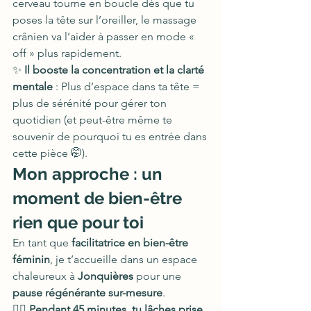
cerveau tourne en boucle dès que tu 
poses la tête sur l’oreiller, le massage 
crânien va l’aider à passer en mode « 
off » plus rapidement.
✨ 
Il booste la concentration et la clarté 
mentale
 : Plus d’espace dans ta tête = 
plus de sérénité pour gérer ton 
quotidien (et peut-être même te 
souvenir de pourquoi tu es entrée dans 
cette pièce 🤭).
Mon approche : un 
moment de bien-être 
rien que pour toi
En tant que 
facilitatrice en bien-être 
féminin
, je t’accueille dans un espace 
chaleureux à 
Jonquières
 pour une 
pause régénérante sur-mesure
.
💆‍♀️ 
Pendant 45 minutes, tu lâches prise, 