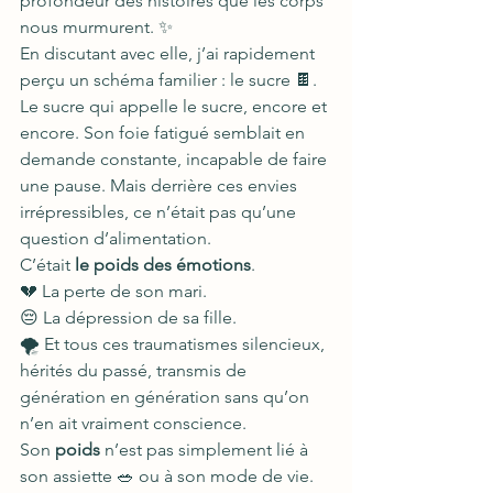
profondeur des histoires que les corps 
nous murmurent. ✨
En discutant avec elle, j’ai rapidement 
perçu un schéma familier : le sucre 🍫. 
Le sucre qui appelle le sucre, encore et 
encore. Son foie fatigué semblait en 
demande constante, incapable de faire 
une pause. Mais derrière ces envies 
irrépressibles, ce n’était pas qu’une 
question d’alimentation.
C’était 
le poids des émotions
.
💔 La perte de son mari.
😔 La dépression de sa fille.
🌪️ Et tous ces traumatismes silencieux, 
hérités du passé, transmis de 
génération en génération sans qu’on 
n’en ait vraiment conscience.
Son 
poids
 n’est pas simplement lié à 
son assiette 🥗 ou à son mode de vie. 