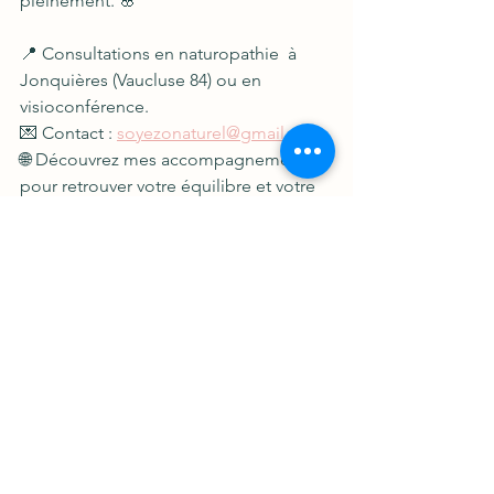
pleinement. 🌸
📍 Consultations en naturopathie  à 
Jonquières (Vaucluse 84) ou en 
visioconférence.
💌 Contact : 
soyezonaturel@gmail.com
🌐 Découvrez mes accompagnements 
pour retrouver votre équilibre et votre 
souffle intérieur.
naturopathe jonquières
Massages Jonquières
relaxation naturelle
asthme signification énergéiques
Symbolique de l'athme
Voir tout
Posts récents