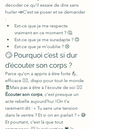
décoder ce qu’il essaie de dire sans 
hurler 📣C’est se poser et se demander 
:
Est-ce que je me respecte 
vraiment en ce moment ? 🤔
Est-ce que je me suradapte ? 🙃
Est-ce que je m’oublie ? 😢
🙄 Pourquoi c’est si dur 
d’écouter son corps ?
Parce qu’on a appris à être forte 💪, 
efficace 🏃‍♀️, dispo pour tout le monde 
🧾Mais pas à être à l’écoute de soi 🧘‍♀️
Écouter son corps
, c’est presque un 
acte rebelle aujourd’hui !On t’a 
rarement dit : « Tu sens une tension 
dans le ventre ? Et si on en parlait ? » 😅
Et pourtant, c’est là que tout 
commence :💡 la prévention,💗 la 