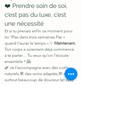
❤️ Prendre soin de soi, 
c’est pas du luxe, c’est 
une nécessité
Et si tu prenais enfin ce moment pour 
toi ?Pas dans trois semaines.Pas « 
quand t’auras le temps ».✨ 
Maintenant.
Ton corps a sûrement déjà commencé 
à te parler… Tu veux qu’on l’écoute 
ensemble ? 🤗
🌿 Je t’accompagne avec des outils 
naturels,🌸 des soins adaptés,🫶 et 
surtout beaucoup de douceur (et zéro 
jugement).
💌 Prends rendez-vous ou glisse-moi 
un message si le cœur t'en dit. 💕
naturopathe jonquières
naturopathe vaucluse
Accompagnement bien-être