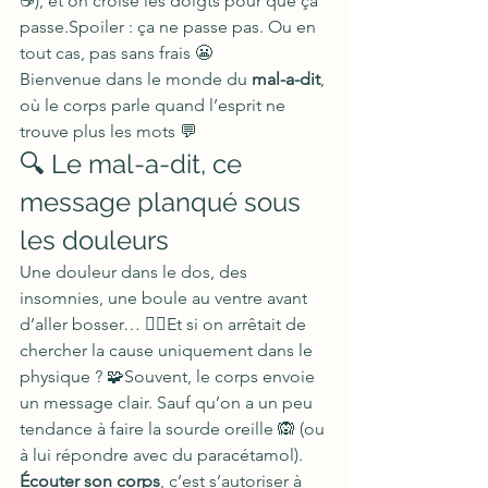
☕), et on croise les doigts pour que ça 
passe.Spoiler : ça ne passe pas. Ou en 
tout cas, pas sans frais 😬
Bienvenue dans le monde du 
mal-a-dit
, 
où le corps parle quand l’esprit ne 
trouve plus les mots 💬
🔍 Le mal-a-dit, ce 
message planqué sous 
les douleurs
Une douleur dans le dos, des 
insomnies, une boule au ventre avant 
d’aller bosser… 😵‍💫Et si on arrêtait de 
chercher la cause uniquement dans le 
physique ? 🧩Souvent, le corps envoie 
un message clair. Sauf qu’on a un peu 
tendance à faire la sourde oreille 🙉 (ou 
à lui répondre avec du paracétamol).
Écouter son corps
, c’est s’autoriser à 